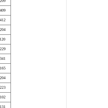
209
409
412
204
120
229
341
165
204
223
102
131