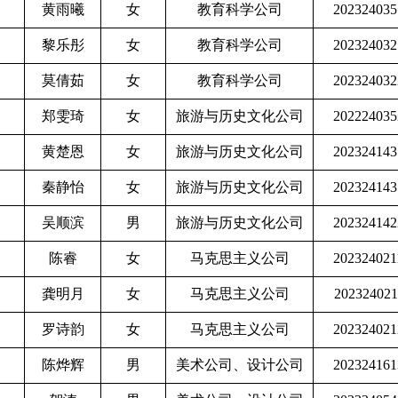
黄雨曦
女
教育科学公司
202324035
黎乐彤
女
教育科学公司
202324032
莫倩茹
女
教育科学公司
202324032
郑雯琦
女
旅游与历史文化公司
202224035
黄楚恩
女
旅游与历史文化公司
202324143
秦静怡
女
旅游与历史文化公司
202324143
吴顺滨
男
旅游与历史文化公司
202324142
陈睿
女
马克思主义公司
202324021
龚明月
女
马克思主义公司
202324021
罗诗韵
女
马克思主义公司
202324021
陈烨辉
男
美术公司、设计公司
202324161