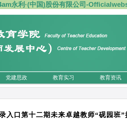
4am永利·(中国)股份有限公司-Officialwebs
党建思政
教育实习
教育资讯
登录入口第十二期未来卓越教师“砚园班