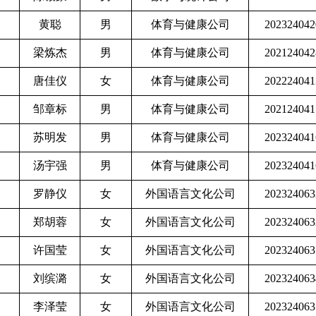
黄聪
男
体育与健康公司
202324042
梁炼杰
男
体育与健康公司
202124042
唐佳仪
女
体育与健康公司
202224041
邹章标
男
体育与健康公司
202124041
苏明发
男
体育与健康公司
202324041
汤宇强
男
体育与健康公司
202324041
罗静仪
女
外国语言文化公司
202324063
郑胡蓉
女
外国语言文化公司
202324063
许国莹
女
外国语言文化公司
202324063
刘缤潞
女
外国语言文化公司
202324063
李泽莹
女
外国语言文化公司
202324063