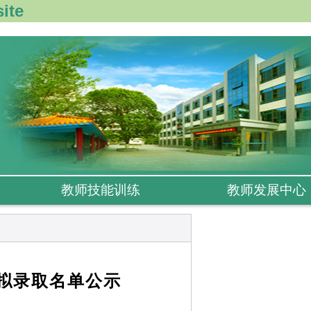
ite
教师技能训练
教师发展中心
”拟录取名单公示