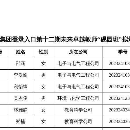
永利集团登录入口第十二期未来卓越教师“砚园班”拟
号
姓名
性别
所在公司
学号
邵涵
女
电子与电气工程公司
202324103
李汉愉
男
电子与电气工程公司
202324103
利怡锋
女
电子与电气工程公司
202324103
吴杰俊
男
环境与化学工程公司
202324123
林雅静
女
教育科学公司
202324034
郑楠
女
教育科学公司
202324035