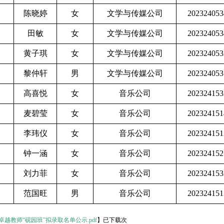
陈晓婷
女
文学与传媒公司
202324053
田敏
女
文学与传媒公司
202324053
黄子琪
女
文学与传媒公司
202324053
黎仲轩
男
文学与传媒公司
202324053
高喜悦
女
音乐公司
202324153
麦碧莹
女
音乐公司
202324151
李玮仪
女
音乐公司
202324151
钟一涵
女
音乐公司
202324152
刘力菲
女
音乐公司
202324153
范国旺
男
音乐公司
202324151
越教师“砚园班”拟录取名单公示.pdf
】
已下载
次