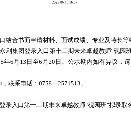
2025-06-13 16:57
录入口结合书面申请材料、面试成绩、专业及特长
04永利集团登录入口第十二期未来卓越教师“砚园
25
年
6
月
13
日至
6
月
20
日。公示期内如有异议，请
师，联系电话：
0758
—
2571513
。
团登录入口第十二期未来卓越教师“砚园班”拟录取