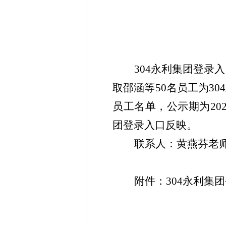
304永利集团登
取邵涵等
50
名员工为3
员工名单，公示期为
20
团登录入口反映。
联系人：黄燕芬老
附件：304永利集