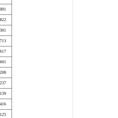
001
822
301
713
617
601
208
237
139
416
125